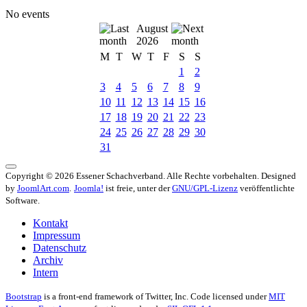
No events
August
2026
M
T
W
T
F
S
S
1
2
3
4
5
6
7
8
9
10
11
12
13
14
15
16
17
18
19
20
21
22
23
24
25
26
27
28
29
30
31
Copyright © 2026 Essener Schachverband. Alle Rechte vorbehalten. Designed
by
JoomlArt.com
.
Joomla!
ist freie, unter der
GNU/GPL-Lizenz
veröffentlichte
Software.
Kontakt
Impressum
Datenschutz
Archiv
Intern
Bootstrap
is a front-end framework of Twitter, Inc. Code licensed under
MIT