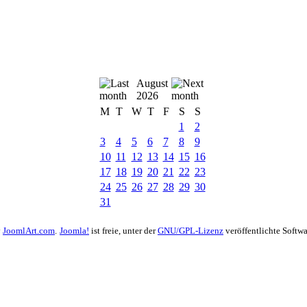
August
2026
M
T
W
T
F
S
S
1
2
3
4
5
6
7
8
9
10
11
12
13
14
15
16
17
18
19
20
21
22
23
24
25
26
27
28
29
30
31
y
JoomlArt.com
.
Joomla!
ist freie, unter der
GNU/GPL-Lizenz
veröffentlichte Softwa