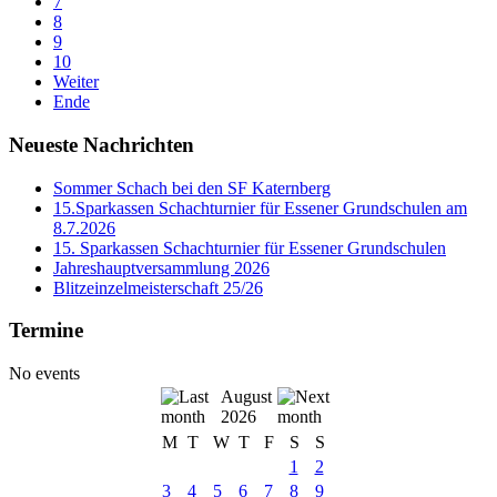
7
8
9
10
Weiter
Ende
Neueste Nachrichten
Sommer Schach bei den SF Katernberg
15.Sparkassen Schachturnier für Essener Grundschulen am
8.7.2026
15. Sparkassen Schachturnier für Essener Grundschulen
Jahreshauptversammlung 2026
Blitzeinzelmeisterschaft 25/26
Termine
No events
August
2026
M
T
W
T
F
S
S
1
2
3
4
5
6
7
8
9