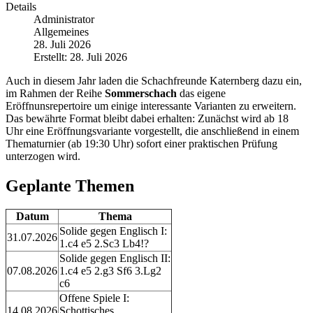
Details
Administrator
Allgemeines
28. Juli 2026
Erstellt: 28. Juli 2026
Auch in diesem Jahr laden die Schachfreunde Katernberg dazu ein,
im Rahmen der Reihe
Sommerschach
das eigene
Eröffnunsrepertoire um einige interessante Varianten zu erweitern.
Das bewährte Format bleibt dabei erhalten: Zunächst wird ab 18
Uhr eine Eröffnungsvariante vorgestellt, die anschließend in einem
Thematurnier (ab 19:30 Uhr) sofort einer praktischen Prüfung
unterzogen wird.
Geplante Themen
Datum
Thema
Solide gegen Englisch I:
31.07.2026
1.c4 e5 2.Sc3 Lb4!?
Solide gegen Englisch II:
07.08.2026
1.c4 e5 2.g3 Sf6 3.Lg2
c6
Offene Spiele I:
14.08.2026
Schottisches