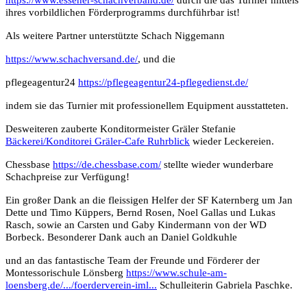
https://www.essener-schachverband.de/
durch die das Turnier mittels
ihres vorbildlichen Förderprogramms durchführbar ist!
Als weitere Partner unterstützte Schach Niggemann
https://www.schachversand.de/
, und die
pflegeagentur24
https://pflegeagentur24-pflegedienst.de/
indem sie das Turnier mit professionellem Equipment ausstatteten.
Desweiteren zauberte Konditormeister Gräler Stefanie
Bäckerei/Konditorei Gräler-Cafe Ruhrblick
wieder Leckereien.
Chessbase
https://de.chessbase.com/
stellte wieder wunderbare
Schachpreise zur Verfügung!
Ein großer Dank an die fleissigen Helfer der SF Katernberg um Jan
Dette und Timo Küppers, Bernd Rosen, Noel Gallas und Lukas
Rasch, sowie an Carsten und Gaby Kindermann von der WD
Borbeck. Besonderer Dank auch an Daniel Goldkuhle
und an das fantastische Team der Freunde und Förderer der
Montessorischule Lönsberg
https://www.schule-am-
loensberg.de/.../foerderverein-iml...
Schulleiterin Gabriela Paschke.