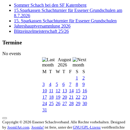
Sommer Schach bei den SF Katernberg
15.Sparkassen Schachturnier für Essener Grundschulen am
8.7.2026
15. Sparkassen Schachturnier für Essener Grundschulen
Jahreshauptversammlung 2026
Blitzeinzelmeisterschaft 25/26
Termine
No events
August
2026
M
T
W
T
F
S
S
1
2
3
4
5
6
7
8
9
10
11
12
13
14
15
16
17
18
19
20
21
22
23
24
25
26
27
28
29
30
31
Copyright © 2026 Essener Schachverband. Alle Rechte vorbehalten. Designed
by
JoomlArt.com
.
Joomla!
ist freie, unter der
GNU/GPL-Lizenz
veröffentlichte