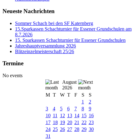
Neueste Nachrichten
Sommer Schach bei den SF Katernberg
15.Sparkassen Schachturnier für Essener Grundschulen am
8.7.2026
15. Sparkassen Schachturnier für Essener Grundschulen
Jahreshauptversammlung 2026
Blitzeinzelmeisterschaft 25/26
Termine
No events
August
2026
M
T
W
T
F
S
S
1
2
3
4
5
6
7
8
9
10
11
12
13
14
15
16
17
18
19
20
21
22
23
24
25
26
27
28
29
30
31