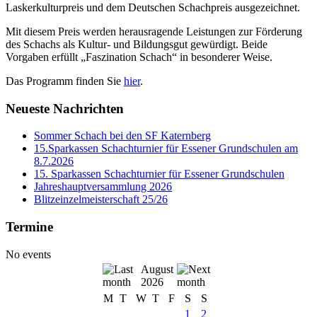
Laskerkulturpreis
und dem
Deutschen Schachpreis
ausgezeichnet.
Mit diesem Preis werden herausragende Leistungen zur Förderung
des Schachs als Kultur- und Bildungsgut gewürdigt. Beide
Vorgaben erfüllt
„Faszination Schach“
in besonderer Weise.
Das Programm finden Sie
hier
.
Neueste Nachrichten
Sommer Schach bei den SF Katernberg
15.Sparkassen Schachturnier für Essener Grundschulen am
8.7.2026
15. Sparkassen Schachturnier für Essener Grundschulen
Jahreshauptversammlung 2026
Blitzeinzelmeisterschaft 25/26
Termine
No events
August
2026
M
T
W
T
F
S
S
1
2