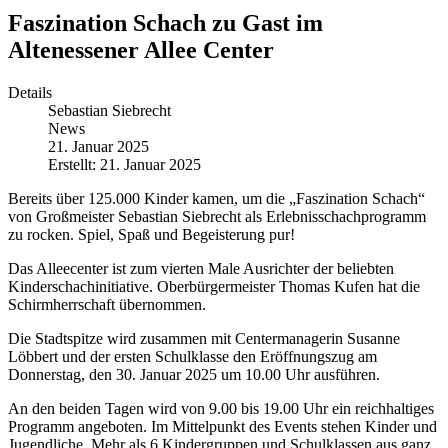
Faszination Schach zu Gast im
Altenessener Allee Center
Details
Sebastian Siebrecht
News
21. Januar 2025
Erstellt: 21. Januar 2025
Bereits über
125.000 Kinder
kamen, um die „
Faszination Schach
“
von Großmeister Sebastian Siebrecht als Erlebnisschachprogramm
zu rocken. Spiel, Spaß und Begeisterung pur!
Das
Alleecenter
ist zum
vierten Male
Ausrichter der beliebten
Kinderschachinitiative.
Oberbürgermeister Thomas Kufen
hat die
Schirmherrschaft
übernommen.
Die
Stadtspitze
wird zusammen mit
Centermanagerin Susanne
Löbbert und der ersten Schulklasse
den Eröffnungszug am
Donnerstag, den 30. Januar 2025 um 10.00 Uhr
ausführen.
An den beiden Tagen wird von
9.00 bis 19.00 Uhr
ein reichhaltiges
Programm angeboten. Im Mittelpunkt des Events stehen Kinder und
Jugendliche. Mehr als
6 Kindergruppen und Schulklassen aus ganz