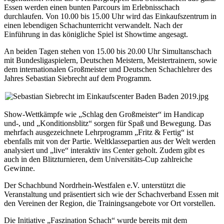
Essen
werden einen bunten Parcours im Erlebnisschach
durchlaufen. Von 10.00 bis 15.00 Uhr wird das Einkaufszentrum in
einen
lebendigen Schachunterricht
verwandelt. Nach der
Einführung in das königliche Spiel ist
Showtime
angesagt.
An beiden Tagen stehen von 15.00 bis 20.00 Uhr Simultanschach
mit
Bundesligaspielern, Deutschen Meistern, Meistertrainern,
sowie
dem internationalen Großmeister und Deutschen Schachlehrer des
Jahres Sebastian Siebrecht
auf dem Programm
.
Show-Wettkämpfe wie „
Schlag den Großmeister
“ im Handicap
und-, und „
Ko
ndi
tionsblitz
“ sorgen für Spaß und Bewegung. Das
mehrfach ausgezeichnete Lehrprogramm „
Fritz & Fertig
“ ist
ebenfalls mit von der Partie. Weltklassepartien aus der Welt werden
analysiert und „live“ interaktiv ins Center geholt. Zudem gibt es
auch in den
Blitzturnieren
, dem
Universitäts-Cup
zahlreiche
Gewinne.
Der
Schachbund Nordrhein-Westfalen e.V.
unterstützt die
Veranstaltung und präsentiert sich wie der
Schachverband Essen
mit
den Vereinen der Region, die Trainingsangebote vor Ort vorstellen.
Die Initiative „
Faszination Schach
“ wurde bereits mit dem