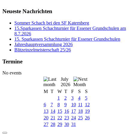
Neueste Nachrichten
Sommer Schach bei den SF Katernberg
15.Sparkassen Schachturnier für Essener Grundschulen am
8.7.2026
15. Sparkassen Schachturnier für Essener Grundschulen
Jahreshauptversammlung 2026
Blitzeinzelmeisterschaft 25/26
Termine
No events
July
2026
M
T
W
T
F
S
S
1
2
3
4
5
6
7
8
9
10
11
12
13
14
15
16
17
18
19
20
21
22
23
24
25
26
27
28
29
30
31