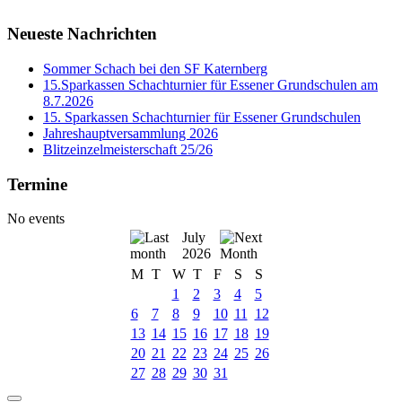
Neueste Nachrichten
Sommer Schach bei den SF Katernberg
15.Sparkassen Schachturnier für Essener Grundschulen am
8.7.2026
15. Sparkassen Schachturnier für Essener Grundschulen
Jahreshauptversammlung 2026
Blitzeinzelmeisterschaft 25/26
Termine
No events
July
2026
M
T
W
T
F
S
S
1
2
3
4
5
6
7
8
9
10
11
12
13
14
15
16
17
18
19
20
21
22
23
24
25
26
27
28
29
30
31