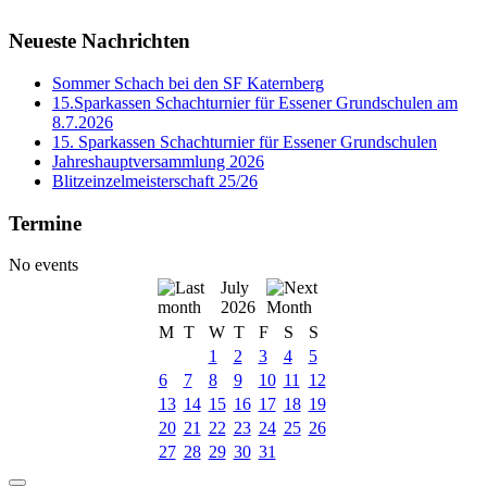
Neueste Nachrichten
Sommer Schach bei den SF Katernberg
15.Sparkassen Schachturnier für Essener Grundschulen am
8.7.2026
15. Sparkassen Schachturnier für Essener Grundschulen
Jahreshauptversammlung 2026
Blitzeinzelmeisterschaft 25/26
Termine
No events
July
2026
M
T
W
T
F
S
S
1
2
3
4
5
6
7
8
9
10
11
12
13
14
15
16
17
18
19
20
21
22
23
24
25
26
27
28
29
30
31